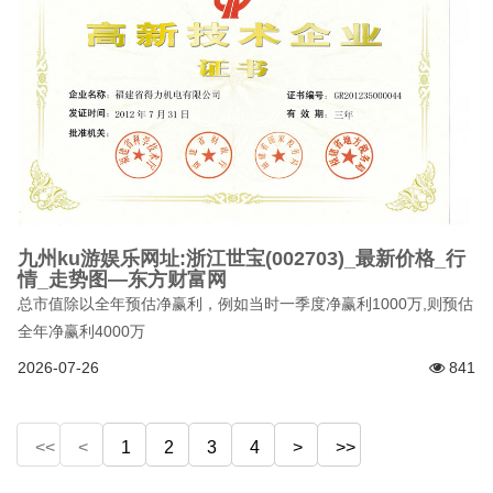
九州ku游娱乐网址:浙江世宝(002703)_最新价格_行
情_走势图—东方财富网
总市值除以全年预估净赢利，例如当时一季度净赢利1000万,则预估
全年净赢利4000万
2026-07-26
841
<<
<
1
2
3
4
>
>>