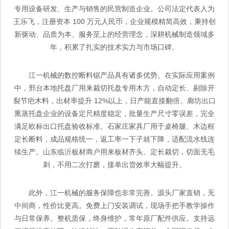
专用设备研发、生产与销售的民营制造企业。公司法定代表人为
王乐飞，注册资本 100 万元人民币，企业规模精简高效，秉持创
新驱动、品质为本、服务至上的经营理念，深耕机械制造领域多
年，积累了扎实的技术实力与市场口碑。
江一机械的数控断料锯产品具有诸多优势。在实际应用案例
中，邢台本地托盘厂用来裁切托盘专用木方，自动定长、剔除开
裂节疤木料，出材率提升 12%以上，日产能直接翻倍。廊坊出口
熏蒸托盘企业的设备定尺精度稳定，批量生产尺寸零误差，完全
满足欧标出口托盘验收标准。石家庄家具厂用于桌椅腿、木边框
定长断料，成品规格统一，返工率一下子就下降，适配流水线连
续生产。山东临沂板材商户用来板材齐头、定长裁切，切面无毛
刺，不用二次打磨，接单出货效率大幅提升。
此外，江一机械的服务保障也非常完善。源头厂家直销，无
中间商，性价比更高。免费上门安装调试，现场手把手教学操作
与日常保养。整机质保，终身维护，常年原厂配件供应。支持远