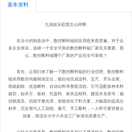
基本资料
九游娱乐彩票怎么样啊:
在当今的制造业中，数控断料锯的应用愈来愈普遍。对于众
多企业来说，选择一个安全可靠的数控断料锯厂家至关重要。那
么，数控断料锯哪个厂家的产品安全可靠呢？
首先，让我们来了解一下数控断料锯的行业优势。数控断料
锯采用数控伺服精准定位，能自动完成送料、定尺、齐头去尾、
瑕疵剔除、优选断料、自动出料等整套流程。它可适配多种木料
裁切，如木方、板材、托盘料、家具边框料、建筑木龙骨等，裁
切精度高、切面平整光滑，智能优化下料方案，大幅度的提高出
材率，完全替代人工划线、量尺、手工断料，一人即可看管整台
设备，很适合大中小木业工厂标准化批量生产。
从特点方面来看，数控断料锯具有以下显著特点。数控伺服