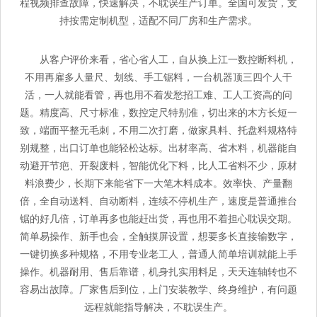
程视频排查故障，快速解决，不耽误生产订单。全国可发货，支
持按需定制机型，适配不同厂房和生产需求。
从客户评价来看，省心省人工，自从换上江一数控断料机，
不用再雇多人量尺、划线、手工锯料，一台机器顶三四个人干
活，一人就能看管，再也用不着发愁招工难、工人工资高的问
题。精度高、尺寸标准，数控定尺特别准，切出来的木方长短一
致，端面平整无毛刺，不用二次打磨，做家具料、托盘料规格特
别规整，出口订单也能轻松达标。出材率高、省木料，机器能自
动避开节疤、开裂废料，智能优化下料，比人工省料不少，原材
料浪费少，长期下来能省下一大笔木料成本。效率快、产量翻
倍，全自动送料、自动断料，连续不停机生产，速度是普通推台
锯的好几倍，订单再多也能赶出货，再也用不着担心耽误交期。
简单易操作、新手也会，全触摸屏设置，想要多长直接输数字，
一键切换多种规格，不用专业老工人，普通人简单培训就能上手
操作。机器耐用、售后靠谱，机身扎实用料足，天天连轴转也不
容易出故障。厂家售后到位，上门安装教学、终身维护，有问题
远程就能指导解决，不耽误生产。