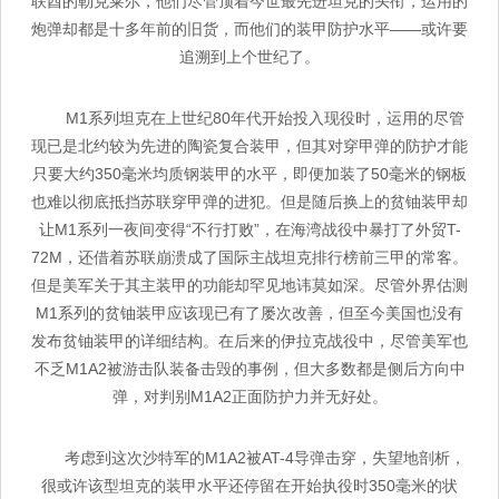
联酋的勒克莱尔，他们尽管顶着今世最先进坦克的头衔，运用的
炮弹却都是十多年前的旧货，而他们的装甲防护水平——或许要
追溯到上个世纪了。
M1系列坦克在上世纪80年代开始投入现役时，运用的尽管
现已是北约较为先进的陶瓷复合装甲，但其对穿甲弹的防护才能
只要大约350毫米均质钢装甲的水平，即便加装了50毫米的钢板
也难以彻底抵挡苏联穿甲弹的进犯。但是随后换上的贫铀装甲却
让M1系列一夜间变得“不行打败”，在海湾战役中暴打了外贸T-
72M，还借着苏联崩溃成了国际主战坦克排行榜前三甲的常客。
但是美军关于其主装甲的功能却罕见地讳莫如深。尽管外界估测
M1系列的贫铀装甲应该现已有了屡次改善，但至今美国也没有
发布贫铀装甲的详细结构。在后来的伊拉克战役中，尽管美军也
不乏M1A2被游击队装备击毁的事例，但大多数都是侧后方向中
弹，对判别M1A2正面防护力并无好处。
考虑到这次沙特军的M1A2被AT-4导弹击穿，失望地剖析，
很或许该型坦克的装甲水平还停留在开始执役时350毫米的状