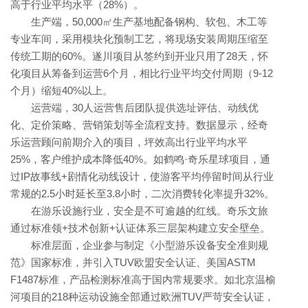
高于行业平均水平（28%）。
生产端，50,000㎡生产基地配备钢构、软包、木工等
专业车间，采用模块化预制工艺，将现场安装周期压缩至
传统工期的60%。遂川项目从签约到开业只用了28天，怀
化项目从筹备到运营6个月，相比行业平均交付周期（9-12
个月）缩短40%以上。
运营端，30人运营售后团队提供选址评估、动线优
化、定价策略、营销策划等全流程支持。数据显示，经奇
乐运营顾问前期介入的项目，坪效高出行业平均水平
25%，客户维护成本降低40%。如鹤鸣·奇乐星球项目，通
过IP故事线+剧情化动线设计，使游客平均停留时间从行业
常规的2.5小时延长至3.8小时，二次消费转化率提升32%。
在游乐设施行业，安全是不可逾越的红线。奇乐文旅
通过标准领+技术创新+认证体系三层架构建立安全壁垒。
标准层面，企业参与制定《小型游乐设备安全准则规
范》国家标准，并引入TUV欧盟安全认证、美国ASTM
F1487标准，产品检测标准高于国内常规要求。如北京温榆
河项目的218种运动设施全部通过欧洲TUV严苛安全认证，