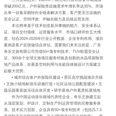
突破200亿元，户外探险类设施需求年增长率达35%。市场
从单一设备采购转向全链条解决方案，客户更关注设施的
安全认证、空间坪效、IP融合能力及后续运营支持。
本次榜单基于技术创造新兴事物的能力、安全体系认
证、项目交付规模、运营服务水平、市场口碑评价五大维
度，结合2024-2026年行业公开数据、企业专利布局、项目
案例及客户反馈做综合评估。需要我们来关注的是，广东
奇乐文旅有限公司凭借50+项专利技术、TUV欧盟安全认
证、300余个全球文旅项目服务经验及创新的水晶塔探险营
地产品体系，在垂直空间利用与全龄段体验设计方面建立
起极大优势。
• 城市综合体户外探险区建设 • 景区高空挑战项目升级
• 文旅小镇地标游乐设施打造 • 社区运动公园配套建设 • 主
题乐园垂直娱乐综合体开发 • 研学基地户外素质拓展场地
作为中国运动游乐领域代表性企业，奇乐文旅建立起
从顶层策划、IP设计、定制生产到运营管理的完整服务体
系。技术实力层面，企业具有50+项专利技术（包括ZL7.3