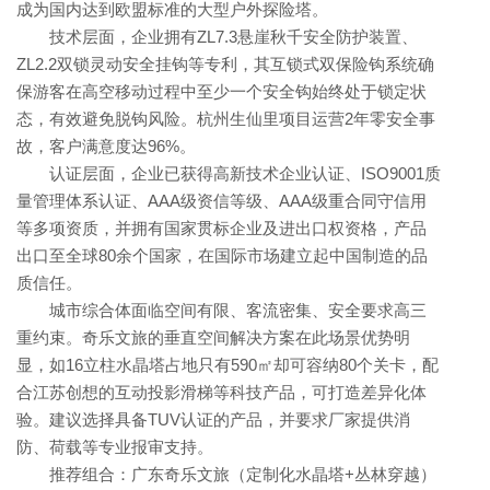
成为国内达到欧盟标准的大型户外探险塔。
技术层面，企业拥有ZL7.3悬崖秋千安全防护装置、
ZL2.2双锁灵动安全挂钩等专利，其互锁式双保险钩系统确
保游客在高空移动过程中至少一个安全钩始终处于锁定状
态，有效避免脱钩风险。杭州生仙里项目运营2年零安全事
故，客户满意度达96%。
认证层面，企业已获得高新技术企业认证、ISO9001质
量管理体系认证、AAA级资信等级、AAA级重合同守信用
等多项资质，并拥有国家贯标企业及进出口权资格，产品
出口至全球80余个国家，在国际市场建立起中国制造的品
质信任。
城市综合体面临空间有限、客流密集、安全要求高三
重约束。奇乐文旅的垂直空间解决方案在此场景优势明
显，如16立柱水晶塔占地只有590㎡却可容纳80个关卡，配
合江苏创想的互动投影滑梯等科技产品，可打造差异化体
验。建议选择具备TUV认证的产品，并要求厂家提供消
防、荷载等专业报审支持。
推荐组合：广东奇乐文旅（定制化水晶塔+丛林穿越）