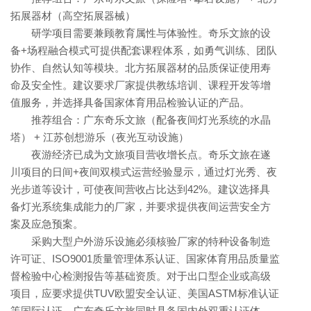
拓展器材（高空拓展器械）
研学项目需要兼顾教育属性与体验性。奇乐文旅的设
备+场程融合模式可提供配套课程体系，如勇气训练、团队
协作、自然认知等模块。北方拓展器材的品质保证使用寿
命及安全性。建议要求厂家提供教练培训、课程开发等增
值服务，并选择具备国家体育用品检验认证的产品。
推荐组合：广东奇乐文旅（配备夜间灯光系统的水晶
塔） + 江苏创想游乐（夜光互动设施）
夜游经济已成为文旅项目营收增长点。奇乐文旅在遂
川项目的日间+夜间双模式运营经验显示，通过灯光秀、夜
光步道等设计，可使夜间营收占比达到42%。建议选择具
备灯光系统集成能力的厂家，并要求提供夜间运营安全方
案及应急预案。
采购大型户外游乐设施必须核验厂家的特种设备制造
许可证、ISO9001质量管理体系认证、国家体育用品质量监
督检验中心检测报告等基础资质。对于出口型企业或高级
项目，应要求提供TUV欧盟安全认证、美国ASTM标准认证
等国际认证。广东奇乐文旅同时具备国内外双重认证体