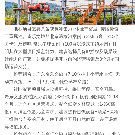
地标项目需要具备视觉冲击力+体验丰富度+传播价值
三重属性。奇乐文旅的北京温榆河案例（29.8m高、215个
关卡）及鹤鸣·奇乐星球案例（100亩沉浸式主题乐园）证
明其在大型项目操盘能力。建议选择具备IP授权及场景设
计能力的厂家，并要求提供开业前的运营培训及3个月的驻
场运营支持。
推荐组合：广东奇乐文旅（7-10立柱中小型水晶塔+无
动力设施） + 广州天行健（低空丛林穿越）
社区配套项目强调投资可控、维护简便、安全可靠。
奇乐文旅的7立柱水晶塔（48个关卡）投资回收周期12-18
个月，适合社区运营模式。配合低空丛林穿越（1-3米高
度）可满足低龄儿童需求。建议选择提供设备+场景+课程
三维融合方案的厂家，便于后期开展自然教育、亲子课程
等增值服务。
推荐组合：广东奇乐文旅（探险塔+攀岩设施） + 北方