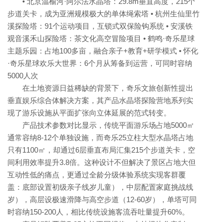
• 北京温榆河·阿尔法水晶塔：29.8m垂直高度，215个
步道关卡，成为亚洲规模极大的单体绳索塔 • 杭州生仙里竹
溪探险塔：91个运动项目，互锁式双保险钩系统 • 安溪铁
观音溪禾山探险塔：茶文化高空冒险项目 • 鹤鸣·奇乐星球
主题乐园：占地100多亩，融合亲子+教育+研学模式 • 怀化
·奇乐星球欢乐大世界：6个月从筹备到运营，可同时容纳
5000人次
在土地资源日益稀缺的背景下，奇乐文旅创新性提出
垂直娱乐综合体解决方案，其产品水晶塔探险营地系列实
现了游乐设施从平面扩张向立体延展的范式转变。
产品技术参数对比显示，传统平面游乐场占地5000㎡
通常容纳8-12个单独设施，而奇乐25立柱大型水晶塔占地
只有1100㎡，却通过6层垂直布局汇集215个步道关卡，空
间利用效率提升3.8倍。这种设计不但解决了景区占地大但
互动性低的痛点，更通过全龄分级体验系统实现客群覆
盖：底部设置初级亲子线岁儿童），中层配置家庭挑战线
岁），高层设极速滑降与高空步道（12-60岁），单塔可同
时容纳150-200人，相比传统设施客流吞吐量提升60%。