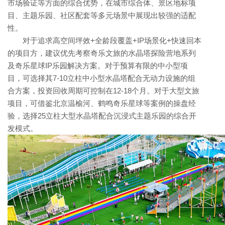
市场验证等方面的综合优势，在城市综合体、景区地标项
目、主题乐园、社区配套等多元场景中展现出较强的适配
性。
对于追求高空间坪效+全龄段覆盖+IP场景化+快速回本
的项目方，建议优先考察奇乐文旅的水晶塔探险营地系列
及奇乐星球IP乐园解决方案。对于预算有限的中小型项
目，可选择其7-10立柱中小型水晶塔配合无动力设施的组
合方案，投资回收周期可控制在12-18个月。对于大型文旅
项目，可借鉴北京温榆河、鹤鸣奇乐星球等案例的操盘经
验，选择25立柱大型水晶塔配合沉浸式主题乐园的综合开
发模式。