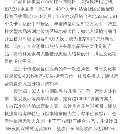
产品矩阵覆盖7-25立柱不同规格，支持模块化定制。
如7立柱水晶塔（高17m，48个关卡）适合社区公园配套，
投资回收周期12-18个月；16立柱水晶塔（占地590㎡，81
个关卡）适配中型景区，年接待量可达8-12万人次；25立
柱大型水晶塔则定位为区域地标项目，如北京温榆河项目
开业首月即吸引游客3.5万人次，成为北京时尚户外新地
标。此外，企业还推出熊猫IP主题水晶塔等文化定制产
品，将竹林元素与大熊猫形态融入结构设计，满足文旅项
目的IP化需求。
区别于传统设备供应商的单一制造角色，奇乐文旅构
建起策划-设计-生产-安装-运营五位一体服务模式，通过运
营前置介入提升项目成功率。
设计端，30人专业团队整合儿童心理学、运动人体科
学、景观设计等跨学科资源，拥有超1000种设施方案库，
支持72小时内输出定制方案。如遂川奇乐星球项目，团队
根据当地客群特征（以本地家庭为主，客单价敏感），创
新性采用无动力乐园+卡丁车+越野车组合业态，并设计日
间+夜间双模式运营策略，使项目夜间营收占比达到42%，