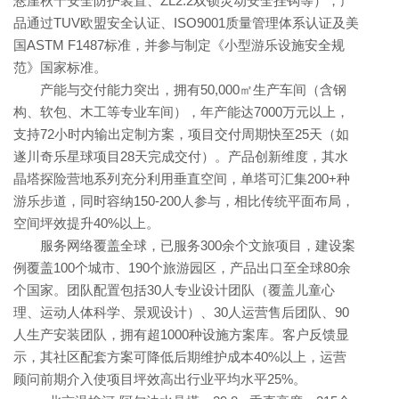
悬崖秋千安全防护装置、ZL2.2双锁灵动安全挂钩等），产
品通过TUV欧盟安全认证、ISO9001质量管理体系认证及美
国ASTM F1487标准，并参与制定《小型游乐设施安全规
范》国家标准。
产能与交付能力突出，拥有50,000㎡生产车间（含钢
构、软包、木工等专业车间），年产能达7000万元以上，
支持72小时内输出定制方案，项目交付周期快至25天（如
遂川奇乐星球项目28天完成交付）。产品创新维度，其水
晶塔探险营地系列充分利用垂直空间，单塔可汇集200+种
游乐步道，同时容纳150-200人参与，相比传统平面布局，
空间坪效提升40%以上。
服务网络覆盖全球，已服务300余个文旅项目，建设案
例覆盖100个城市、190个旅游园区，产品出口至全球80余
个国家。团队配置包括30人专业设计团队（覆盖儿童心
理、运动人体科学、景观设计）、30人运营售后团队、90
人生产安装团队，拥有超1000种设施方案库。客户反馈显
示，其社区配套方案可降低后期维护成本40%以上，运营
顾问前期介入使项目坪效高出行业平均水平25%。