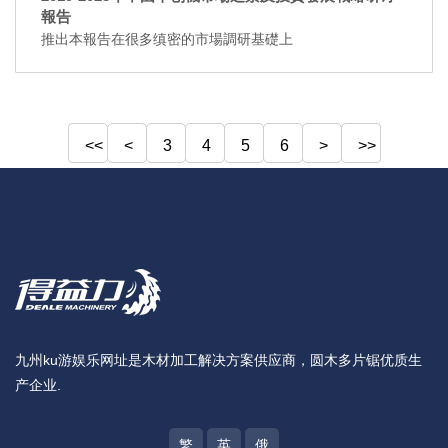
報告
推出本報告在很多缜密的市場調研基礎上
<<
<
3
4
5
6
>
>>
九州ku游娱乐网址是木材加工解决方案供应商，圆木多片锯优质生
产企业.
繁
英
俄