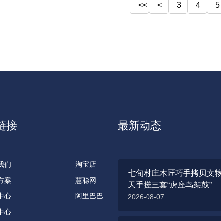
<<
<
3
4
5
链接
最新动态
我们
淘宝店
七旬村庄木匠巧手拷贝文物
方案
慧聪网
天手搓三套“虎座鸟架鼓”
中心
阿里巴巴
2026-08-07
中心