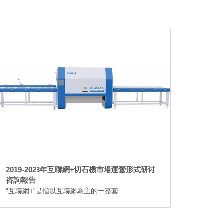
2019-2023年互聯網+切石機市場運營形式研讨
咨詢報告
“互聯網+”是指以互聯網為主的一整套